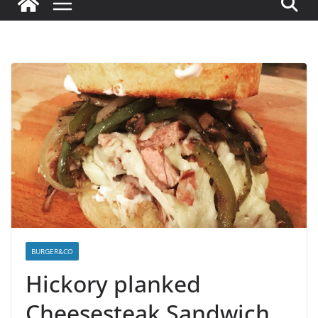
BURGER&CO
Hickory planked
Cheesesteak Sandwich