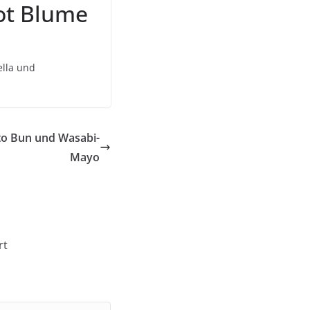
rot Blume
ella und
to Bun und Wasabi-
Mayo
rt